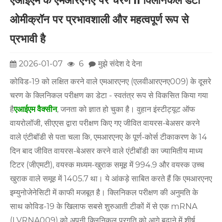
एआईएम के एमआरएनए पर चरण II क्लिनिकल डेटा
ओमीक्रॉन पर प्रभावशाली और महत्वपूर्ण रूप से
प्रभावी है
2026-01-07
6
मुझे संदेश दे देना
कोविड-19 को लक्षित करने वाले एमआरएनए (एलवीआरएनए009) के दूसरे
चरण के क्लिनिकल परीक्षण का डेटा - स्वतंत्र रूप से विकसित किया गया
है
एआईएम वैक्सीन
, जनता को ज्ञात हो चुका है। वुहान इंस्टीट्यूट ऑफ
वायरोलॉजी, सीएएस द्वारा परीक्षण किए गए जीवित वायरस-बेअसर करने
वाले एंटीबॉडी से पता चला कि, एमआरएनए के पूर्ण-कोर्स टीकाकरण के 14
दिन बाद जीवित वायरस-बेअसर करने वाले एंटीबॉडी का ज्यामितीय माध्य
टिटर (जीएमटी), वयस्क मध्यम-खुराक समूह में 994.9 और वयस्क उच्च
खुराक वाले समूह में 1405.7 था। ये आंकड़े साबित करते हैं कि एमआरएनए
इम्युनोजेनेसिटी में काफी मजबूत है। क्लिनिकल परीक्षण की अनुमति के
साथ कोविड-19 के खिलाफ सबसे शुरुआती टीकों में से एक mRNA
(LVRNA009) को अपनी क्लिनिकल प्रगति को आगे बढ़ाने में शीर्ष